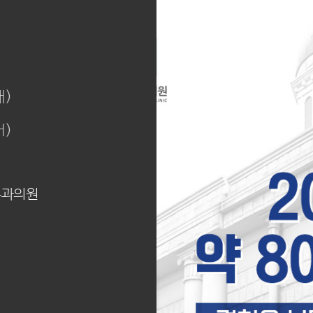
내)
어)
부과의원